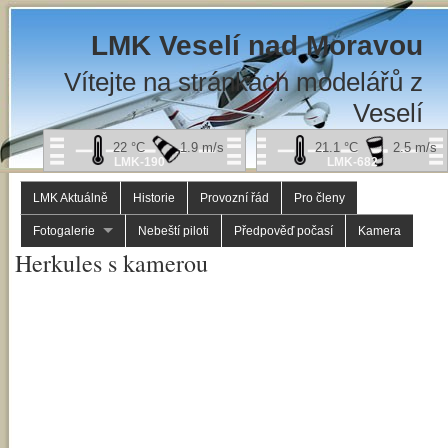
LMK Veselí nad Moravou
Vítejte na stránkách modelářů z
Veselí
22
°C
1.9
m/s
21.1
°C
2.5
m/s
LMK-190
LMK-682
LMK Aktuálně
Historie
Provozní řád
Pro členy
Fotogalerie
Nebeští piloti
Předpověď počasí
Kamera
Herkules s kamerou