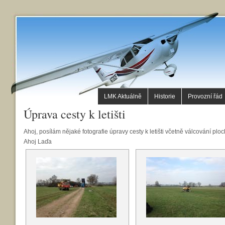
LMK Aktuálně
Historie
Provozní řád
Úprava cesty k letišti
Ahoj, posílám nějaké fotografie úpravy cesty k letišti včetně válcování plo
Ahoj Laďa