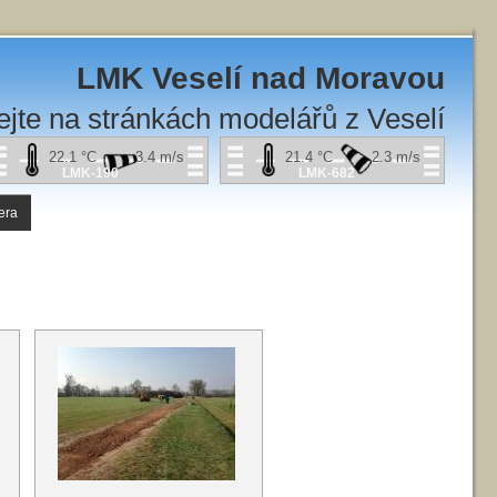
LMK Veselí nad Moravou
ejte na stránkách modelářů z Veselí
22.1
°C
3.4
m/s
21.4
°C
2.3
m/s
LMK-190
LMK-682
era