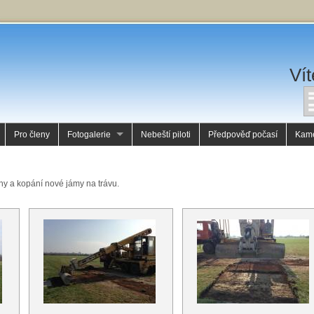
Vít
Pro členy
Fotogalerie
Nebeští piloti
Předpověď počasí
Kam
chy a kopání nové jámy na trávu.