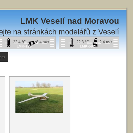
LMK Veselí nad Moravou
ejte na stránkách modelářů z Veselí
22.4
°C
3.4
m/s
22.3
°C
2.4
m/s
LMK-190
LMK-682
era