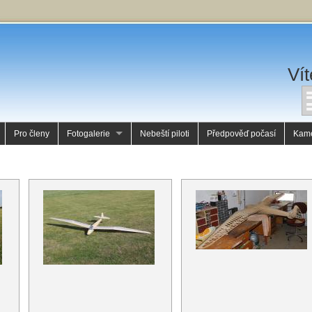
Vít
Pro členy
Fotogalerie
Nebeští piloti
Předpověď počasí
Kam