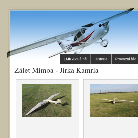
LMK Aktuálně
Historie
Provozní řád
Zálet Mimoa - Jirka Kamrla