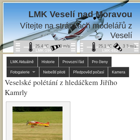
LMK Veselí nad Moravou
Vítejte na stránkách modelářů z
Veselí
25.4
°C
0
m/s
25.1
°C
3.3
m/s
LMK-190
LMK-682
LMK Aktuálně
Historie
Provozní řád
Pro členy
Fotogalerie
Nebeští piloti
Předpověď počasí
Kamera
Veselské polétání z hledáčkem Jiřího
Kamrly