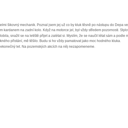
 velmi šikovný mechanik. Poznal jsem jej už co by kluk těsně po nástupu do Depa 
kardanem na zadní kolo. Když na motorce jel, byl vždy středem pozornosti. Stylov
obila, snažil se na letiště přijet a zalétat si. Myslím, že se naučil létat sám a pod
 pěkného přistání, mě těšilo. Budu si ho vždy pamatovat jako moc hodného kluka.
 nekonečný let. Na pozemských akcích na něj nezapomeneme.