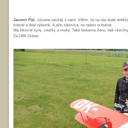
Jaromír Páč
, zůstane navždy s námi. Věřím, že na nás bude dohlíže
krásné a létal výborně.
A jeho slibovica, no radost ochutnat.
Má šikovné syny, vnučky a vnuky. Také laskavou ženu, rádi všech
Za LMK Dušan.