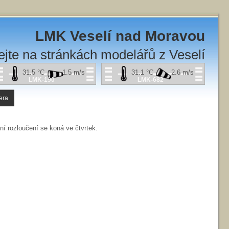
LMK Veselí nad Moravou
ejte na stránkách modelářů z Veselí
31.5
°C
1.5
m/s
31.1
°C
2.6
m/s
LMK-190
LMK-682
era
dní rozloučení se koná ve čtvrtek.