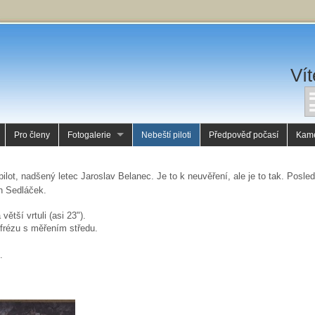
Vít
Pro členy
Fotogalerie
Nebeští piloti
Předpověď počasí
Kam
ilot, nadšený letec Jaroslav Belanec. Je to k neuvěření, ale je to tak. Posle
an Sedláček.
ětší vrtuli (asi 23").
frézu s měřením středu.
.