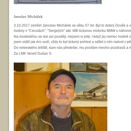
Jaroslav Michálek
3.10.2017 zemřel Jaroslav Michálek ve věku 57 let. Byl to dobrý člověk a
motory v "Ceculách", "Sergejích" atd. Měl krásnou motorku BMW s náhonem 
Na modelařinu se dal asi později, nejsem si jistý. I když jej nemoc hodně zl
jsem viděl jak éro vodí, vždy to byl krásný pohled a sdílet s ním radost z
Do nebeského letiště, kam nás předešel, mu posílám mnoho pozdravů a
Za LMK Veselí Dušan S.