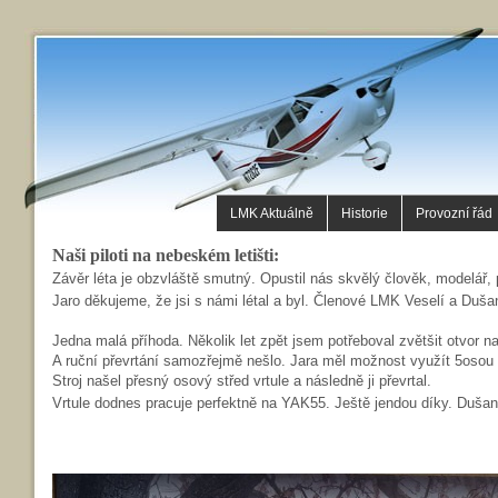
LMK Aktuálně
Historie
Provozní řád
Naši piloti na nebeském letišti:
Závěr léta je obzvláště smutný. Opustil nás skvělý člověk, modelář, p
Jaro děkujeme, že jsi s námi létal a byl. Členové LMK Veselí a Duš
Jedna malá příhoda. Několik let zpět jsem potřeboval zvětšit otvor na v
A ruční převrtání samozřejmě nešlo. Jara měl možnost využít 5osou 
Stroj našel přesný osový střed vrtule a následně ji převrtal.
Vrtule dodnes pracuje perfektně na YAK55. Ještě jendou díky. Dušan