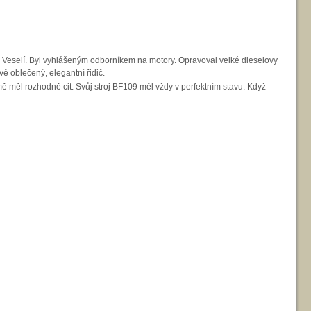
ve Veselí. Byl vyhlášeným odborníkem na motory. Opravoval velké dieselovy
ě oblečený, elegantní řidič.
le mě měl rozhodně cit. Svůj stroj BF109 měl vždy v perfektním stavu. Když